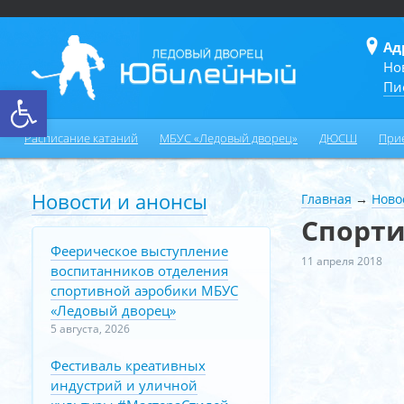
Ад
Но
Пи
Открыть панель инструментов
Расписание катаний
МБУС «Ледовый дворец»
ДЮСШ
При
Новости и анонсы
Главная
→
Ново
Спорт
Феерическое выступление
11 апреля 2018
воспитанников отделения
спортивной аэробики МБУС
«Ледовый дворец»
5 августа, 2026
Фестиваль креативных
индустрий и уличной