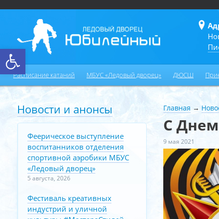
Ад
Но
Пи
Открыть панель инструментов
Расписание катаний
МБУС «Ледовый дворец»
ДЮСШ
При
Новости и анонсы
Главная
→
Ново
С Днем
Феерическое выступление
9 мая 2021
воспитанников отделения
спортивной аэробики МБУС
«Ледовый дворец»
5 августа, 2026
Фестиваль креативных
индустрий и уличной