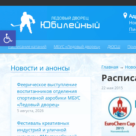
Ад
Но
Пи
Открыть панель инструментов
Расписание катаний
МБУС «Ледовый дворец»
ДЮСШ
При
Новости и анонсы
Главная
→
Ново
Распис
Феерическое выступление
22 мая 2015
воспитанников отделения
спортивной аэробики МБУС
«Ледовый дворец»
5 августа, 2026
Фестиваль креативных
индустрий и уличной