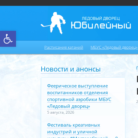
Открыть панель инструментов
Расписание катаний
МБУС «Ледовый дворец»
Новости и анонсы
Феерическое выступление
воспитанников отделения
спортивной аэробики МБУС
«Ледовый дворец»
5 августа, 2026
Фестиваль креативных
индустрий и уличной