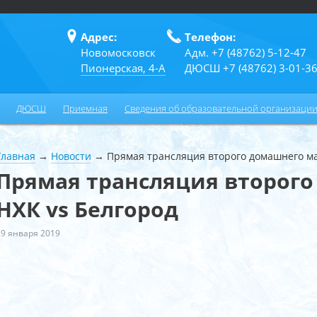
Адрес:
Телефон:
Новомосковск
Адм. +7 (48762) 5-12-47
Пионерская, 4-А
ДЮСШ +7 (48762) 3-01-3
ДЮСШ
Приемная
Сведения об образовательной организаци
Главная
→
Новости
→
Прямая трансляция второго домашнего ма
Прямая трансляция второг
НХК vs Белгород
29 января 2019