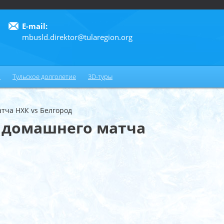
E-mail:
mbusld.direktor@tularegion.org
6
и
Тульское долголетие
3D-туры
тча НХК vs Белгород
о домашнего матча