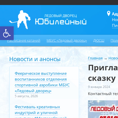
Ад
Но
Пи
Открыть панель инструментов
Расписание катаний
МБУС «Ледовый дворец»
ДЮСШ
При
Новости и анонсы
Главная
→
Ново
Пригла
Феерическое выступление
сказку
воспитанников отделения
спортивной аэробики МБУС
9 января 2024
«Ледовый дворец»
Контактный те
5 августа, 2026
Фестиваль креативных
индустрий и уличной