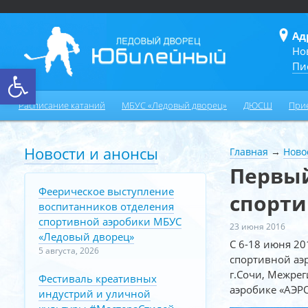
Ад
Но
Пи
Открыть панель инструментов
Расписание катаний
МБУС «Ледовый дворец»
ДЮСШ
При
Новости и анонсы
Главная
→
Ново
Первый
Феерическое выступление
спорти
воспитанников отделения
спортивной аэробики МБУС
23 июня 2016
«Ледовый дворец»
С 6-18 июня 20
5 августа, 2026
спортивной аэр
г.Сочи, Межре
Фестиваль креативных
аэробике «АЭР
индустрий и уличной