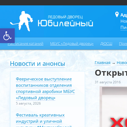
Ад
Но
Пи
Открыть панель инструментов
Расписание катаний
МБУС «Ледовый дворец»
ДЮСШ
При
Новости и анонсы
Главная
→
Ново
Открыт
Феерическое выступление
31 августа 2016
воспитанников отделения
спортивной аэробики МБУС
«Ледовый дворец»
5 августа, 2026
Фестиваль креативных
индустрий и уличной