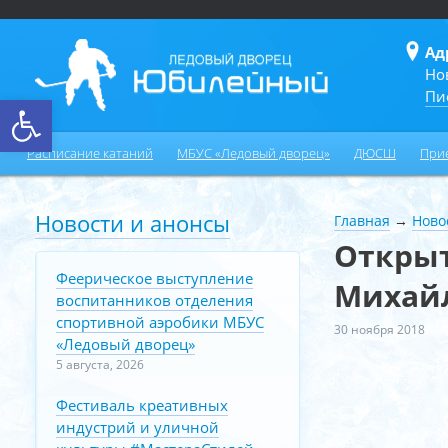
Ад
Но
Пи
Открыть панель инструментов
Расписание катаний
МБУС «Ледовый дворец»
ДЮСШ
При
Новости и анонсы
Главная
→
Ново
Открыт
Феерическое выступление
Михай
воспитанников отделения
спортивной аэробики МБУС
30 ноября 2018
«Ледовый дворец»
5 августа, 2026
Фестиваль креативных
индустрий и уличной