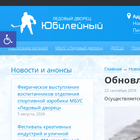
Ад
Но
Пи
Открыть панель инструментов
Расписание катаний
МБУС «Ледовый дворец»
ДЮСШ
При
Новости и анонсы
Главная
→
Ново
Обновл
Феерическое выступление
22 сентября 2016
воспитанников отделения
Осуществляется
спортивной аэробики МБУС
«Ледовый дворец»
5 августа, 2026
Фестиваль креативных
индустрий и уличной