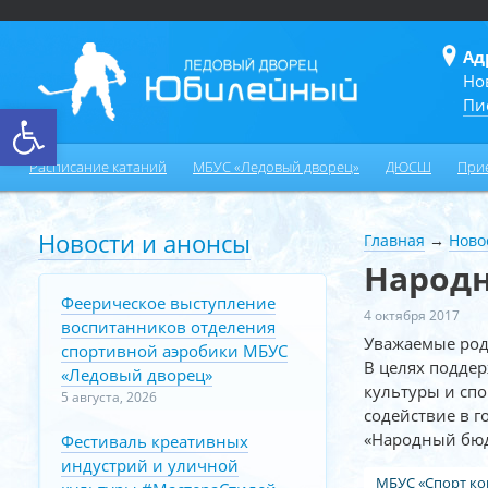
Ад
Но
Пи
Открыть панель инструментов
Расписание катаний
МБУС «Ледовый дворец»
ДЮСШ
При
Новости и анонсы
Главная
→
Ново
Народн
Феерическое выступление
4 октября 2017
воспитанников отделения
Уважаемые род
спортивной аэробики МБУС
В целях подде
«Ледовый дворец»
культуры и спо
5 августа, 2026
содействие в 
«Народный бюд
Фестиваль креативных
индустрий и уличной
МБУС «Спорт ком