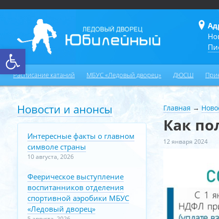
Ад
Но
Пи
Открыть панель инструментов
Расписание катаний
МБУС «Ледовый дворец»
ДЮСШ
При
Новости и анонсы
Главная
→
Ново
Как по
Интересные факты о главном
12 января 2024
символе страны
10 августа, 2026
Феерическое выступление
воспитанников отделения
спортивной аэробики МБУС
«Ледовый дворец»
5 августа, 2026