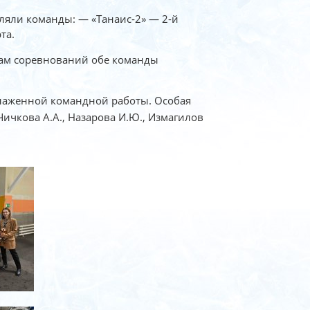
ляли команды: — «Танаис‑2» — 2-й
та.
гам соревнований обе команды
слаженной командной работы. Особая
ичкова А.А., Назарова И.Ю., Измагилов