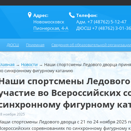
Адрес:
Телефон:
Новомосковск
Адм. +7 (48762) 5-12-47
Пионерская, 4-А
ДЮСШ +7 (48762) 3-01-3
ДЮСШ
Приемная
Сведения об образовательной организаци
Главная
→
Новости
→
Наши спортсмены Ледового дворца приня
по синхронному фигурному катанию
Наши спортсмены Ледового
участие во Всероссийских 
синхронному фигурному ка
28 ноября 2025
Наши спортсмены Ледового дворца с 21 по 24 ноября 2025 го
Всероссийских соревнованиях по синхронному фигурному к