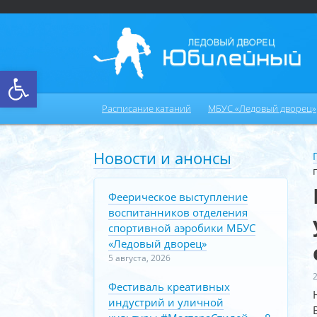
Открыть панель инструментов
Расписание катаний
МБУС «Ледовый дворец»
Новости и анонсы
Феерическое выступление
воспитанников отделения
спортивной аэробики МБУС
«Ледовый дворец»
5 августа, 2026
Фестиваль креативных
индустрий и уличной