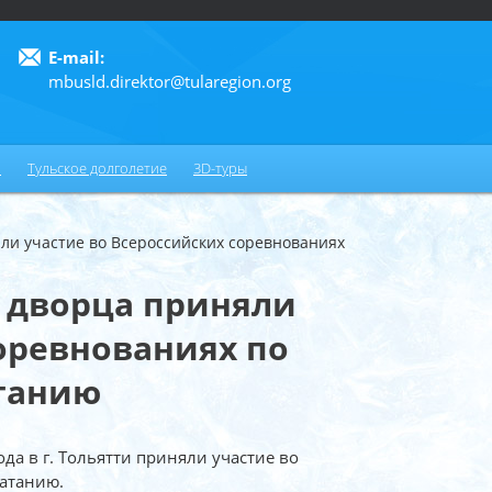
E-mail:
mbusld.direktor@tularegion.org
6
и
Тульское долголетие
3D-туры
ли участие во Всероссийских соревнованиях
 дворца приняли
соревнованиях по
танию
да в г. Тольятти приняли участие во
атанию.